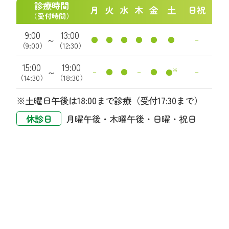
診療時間
月
火
水
木
金
土
日祝
（受付時間）
9:00
13:00
～
●
●
●
●
●
●
－
（9:00）
（12:30）
15:00
19:00
～
－
●
●
－
●
※
－
●
（14:30）
（18:30）
※土曜日午後は18:00まで診療（受付17:30まで）
休診日
月曜午後・木曜午後・日曜・祝日