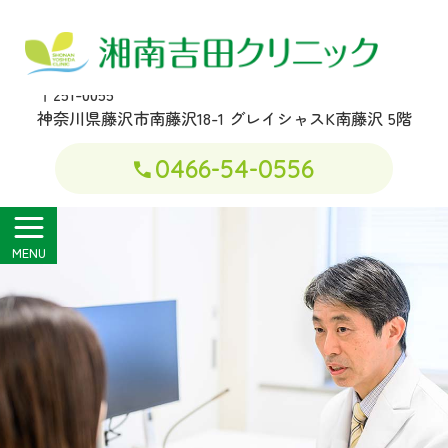
藤沢市の心療内科 精神科 湘南
吉田クリニック
〒251-0055
神奈川県藤沢市南藤沢18-1
グレイシャスK南藤沢 5階
0466-54-0556