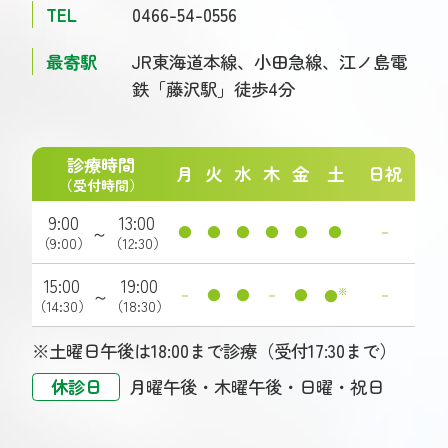
TEL
0466-54-0556
最寄駅
JR東海道本線、小田急線、江ノ島電
鉄
「藤沢駅」徒歩4分
診療時間
月
火
水
木
金
土
日祝
（受付時間）
9:00
13:00
～
●
●
●
●
●
●
－
（9:00）
（12:30）
15:00
19:00
～
－
●
●
－
●
※
－
●
（14:30）
（18:30）
※土曜日午後は18:00まで診療（受付17:30まで）
休診日
月曜午後・木曜午後・日曜・祝日